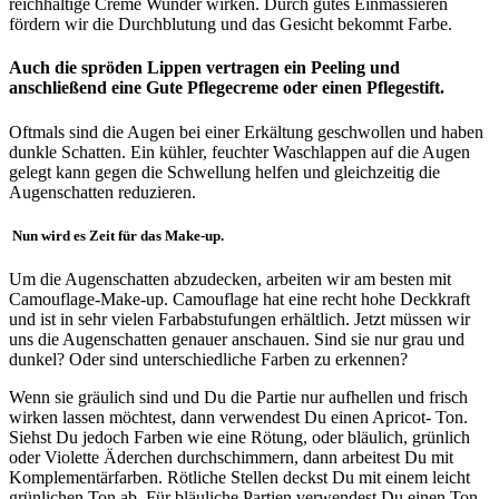
reichhaltige Creme Wunder wirken. Durch gutes Einmassieren
fördern wir die Durchblutung und das Gesicht bekommt Farbe.
Auch die spröden Lippen vertragen ein Peeling und
anschließend eine Gute Pflegecreme oder einen Pflegestift.
Oftmals sind die Augen bei einer Erkältung geschwollen und haben
dunkle Schatten. Ein kühler, feuchter Waschlappen auf die Augen
gelegt kann gegen die Schwellung helfen und gleichzeitig die
Augenschatten reduzieren.
Nun wird es Zeit für das Make-up.
Um die Augenschatten abzudecken, arbeiten wir am besten mit
Camouflage-Make-up. Camouflage hat eine recht hohe Deckkraft
und ist in sehr vielen Farbabstufungen erhältlich. Jetzt müssen wir
uns die Augenschatten genauer anschauen. Sind sie nur grau und
dunkel? Oder sind unterschiedliche Farben zu erkennen?
Wenn sie gräulich sind und Du die Partie nur aufhellen und frisch
wirken lassen möchtest, dann verwendest Du einen Apricot- Ton.
Siehst Du jedoch Farben wie eine Rötung, oder bläulich, grünlich
oder Violette Äderchen durchschimmern, dann arbeitest Du mit
Komplementärfarben. Rötliche Stellen deckst Du mit einem leicht
grünlichen Ton ab. Für bläuliche Partien verwendest Du einen Ton