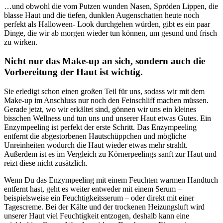
…und obwohl die vom Putzen wunden Nasen, Spröden Lippen, die
blasse Haut und die tiefen, dunklen Augenschatten heute noch
perfekt als Halloween- Look durchgehen würden, gibt es ein paar
Dinge, die wir ab morgen wieder tun können, um gesund und frisch
zu wirken.
Nicht nur das Make-up an sich, sondern auch die
Vorbereitung der Haut ist wichtig.
Sie erledigt schon einen großen Teil für uns, sodass wir mit dem
Make-up im Anschluss nur noch den Feinschliff machen müssen.
Gerade jetzt, wo wir erkältet sind, gönnen wir uns ein kleines
bisschen Wellness und tun uns und unserer Haut etwas Gutes. Ein
Enzympeeling ist perfekt der erste Schritt. Das Enzympeeling
entfernt die abgestorbenen Hautschüppchen und mögliche
Unreinheiten wodurch die Haut wieder etwas mehr strahlt.
Außerdem ist es im Vergleich zu Körnerpeelings sanft zur Haut und
reizt diese nicht zusätzlich.
Wenn Du das Enzympeeling mit einem Feuchten warmen Handtuch
entfernt hast, geht es weiter entweder mit einem Serum –
beispielsweise ein Feuchtigkeitsserum – oder direkt mit einer
Tagescreme. Bei der Kälte und der trockenen Heizungsluft wird
unserer Haut viel Feuchtigkeit entzogen, deshalb kann eine