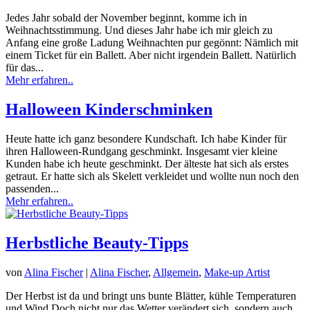
Jedes Jahr sobald der November beginnt, komme ich in
Weihnachtsstimmung. Und dieses Jahr habe ich mir gleich zu
Anfang eine große Ladung Weihnachten pur gegönnt: Nämlich mit
einem Ticket für ein Ballett. Aber nicht irgendein Ballett. Natürlich
für das...
Mehr erfahren..
Halloween Kinderschminken
Heute hatte ich ganz besondere Kundschaft. Ich habe Kinder für
ihren Halloween-Rundgang geschminkt. Insgesamt vier kleine
Kunden habe ich heute geschminkt. Der älteste hat sich als erstes
getraut. Er hatte sich als Skelett verkleidet und wollte nun noch den
passenden...
Mehr erfahren..
Herbstliche Beauty-Tipps
von
Alina Fischer
|
Alina Fischer
,
Allgemein
,
Make-up Artist
Der Herbst ist da und bringt uns bunte Blätter, kühle Temperaturen
und Wind.Doch nicht nur das Wetter verändert sich, sondern auch